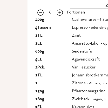
6
Portionen
200
g
Cashewnüsse
- 6 St
4
Tassen
Espresso
- oder eine 
1
TL
Zimt
1
EL
Amaretto-Likör
- op
600
g
Seidentofu
4
EL
Agavendicksaft
2
Pck.
Vanillezucker
1
TL
Johannisbrotkernm
1
Zitrone
- Abrieb, bio
150
g
Pflanzenmargarine
180
g
Zwieback
- vegan, D
3
EL
Kakaopulver