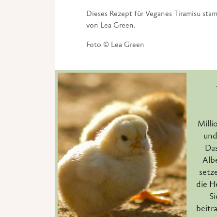
Dieses Rezept für Veganes Tiramisu sta
von Lea Green.
Foto © Lea Green
Milli
und
Das
Alb
setze
die H
Si
beitr