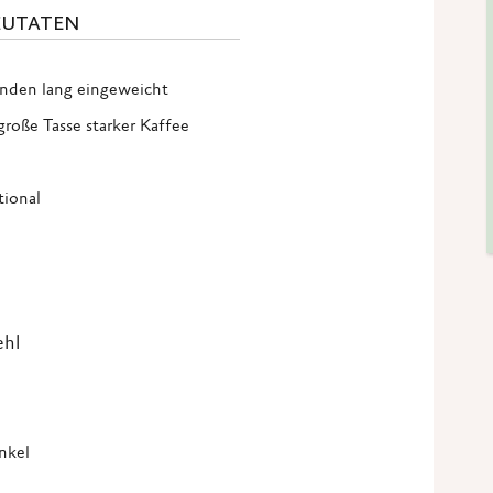
ZUTATEN
unden lang eingeweicht
große Tasse starker Kaffee
tional
ehl
inkel