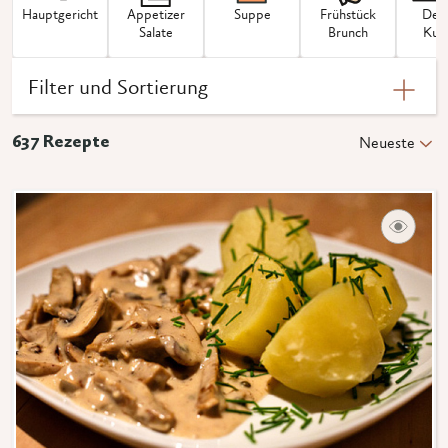
Haupt­­gericht
Appetizer
Suppe
Frühstück
Dess
Salate
Brunch
Kuc
Filter und Sortierung
637
Rezepte
Neueste