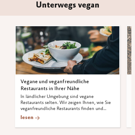
Unterwegs vegan
Vegane und veganfreundliche
V
Restaurants in Ihrer Nähe
V
h
In ländlicher Umgebung sind vegane
z
Restaurants selten. Wir zeigen Ihnen, wie Sie
n
veganfreundliche Restaurants finden und
l
worauf Sie achten können.
lesen