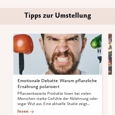
Tipps zur Umstellung
Emotionale Debatte: Warum pflanzliche
I
Ernährung polarisiert
v
Pflanzenbasierte Produkte lösen bei vielen
S
Menschen starke Gefühle der Ablehnung oder
p
sogar Wut aus. Eine aktuelle Studie zeigt
g
mögliche Gründe und Wege aus dem Konflikt.
g
lesen
l