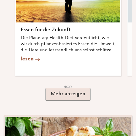
Essen für die Zukunft
E
E
Die Planetary Health Diet verdeutlicht, wie
wir durch pflanzenbasiertes Essen die Umwelt,
P
die Tiere und letztendlich uns selbst schützen
M
können.
s
lesen
m
l
Mehr anzeigen