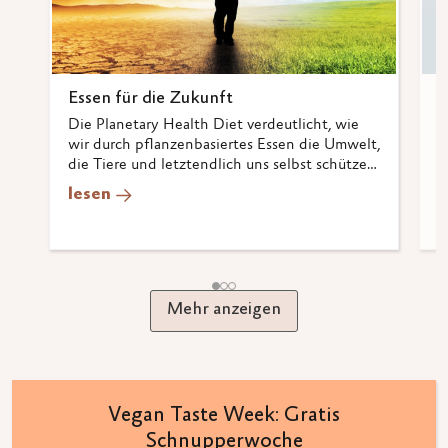
Essen für die Zukunft
E
E
Die Planetary Health Diet verdeutlicht, wie
wir durch pflanzenbasiertes Essen die Umwelt,
P
die Tiere und letztendlich uns selbst schützen
M
können.
s
lesen
m
l
Mehr anzeigen
Vegan Taste Week: Gratis
Schnupperwoche