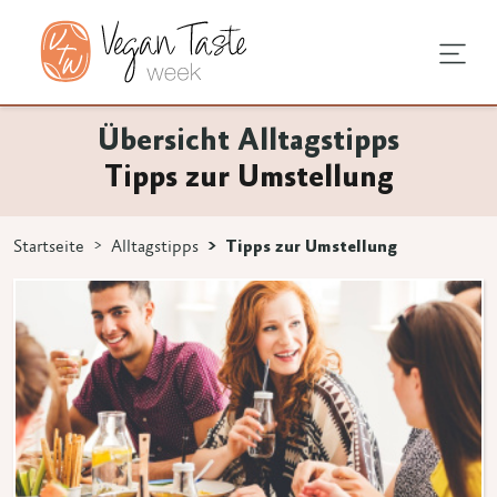
sundheit
chentipps
tagstipps
Übersicht Alltagstipps
Tipps zur Umstellung
chen
ge Ernährung
undausstattung
s vegan
ns 3 Zeichen eingeben.
Startseite
Alltagstipps
Tipps zur Umstellung
e
vprodukte
 Umstellung
egan
nen