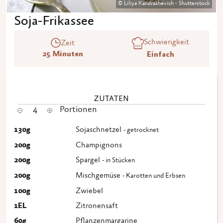
© Liliya Kandrashevich - Shutterstock
Soja-Frikassee
Schwierigkeit
Zeit
25 Minuten
Einfach
ZUTATEN
4
Portionen
130
g
Sojaschnetzel
- getrocknet
200
g
Champignons
200
g
Spargel
- in Stücken
200
g
Mischgemüse
- Karotten und Erbsen
100
g
Zwiebel
1
EL
Zitronensaft
60
g
Pflanzenmargarine