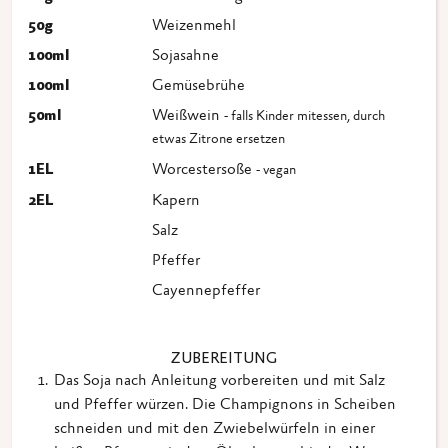
50
g
Weizenmehl
100
ml
Sojasahne
100
ml
Gemüsebrühe
50
ml
Weißwein
- falls Kinder mitessen, durch
etwas Zitrone ersetzen
1
EL
Worcestersoße
- vegan
2
EL
Kapern
Salz
Pfeffer
Cayennepfeffer
ZUBEREITUNG
Das Soja nach Anleitung vorbereiten und mit Salz
und Pfeffer würzen. Die Champignons in Scheiben
schneiden und mit den Zwiebelwürfeln in einer