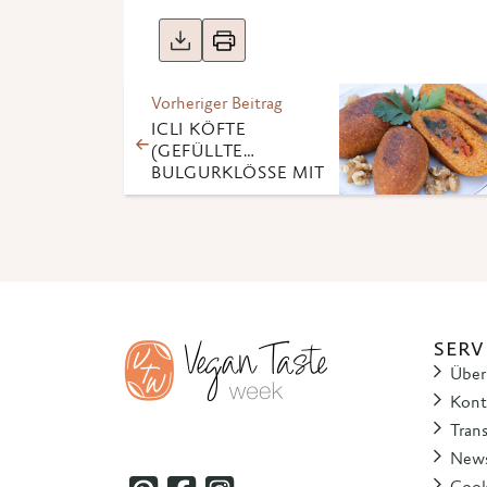
Vorheriger Beitrag
ICLI KÖFTE
(GEFÜLLTE
BULGURKLÖSSE MIT G
EMÜSE)
SERV
Über
Kont
Tran
News