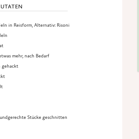
ZUTATEN
eln in Reisform, Alternativ: Risoni
deln
at
 etwas mehr, nach Bedarf
in gehackt
ckt
lt
 mundgerechte Stücke geschnitten