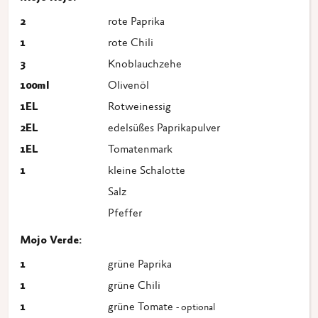
2
rote Paprika
1
rote Chili
3
Knoblauchzehe
100
ml
Olivenöl
1
EL
Rotweinessig
2
EL
edelsüßes Paprikapulver
1
EL
Tomatenmark
1
kleine Schalotte
Salz
Pfeffer
Mojo Verde:
1
grüne Paprika
1
grüne Chili
1
grüne Tomate
- optional