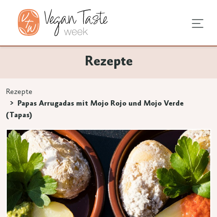
undheit
hentipps
agstipps
Rezepte
en
e Ernährung
ndausstattung
vegan
Rezepte
 3 Zeichen eingeben.
Papas Arrugadas mit Mojo Rojo und Mojo Verde
rodukte
mstellung
(Tapas)
an
en