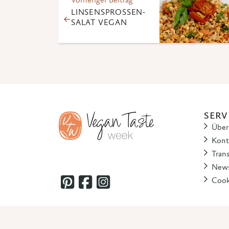
Vorheriger Beitrag
LINSENSPROSSEN-
SALAT VEGAN
SERV
Über
Kont
Tran
News
Cook
© 2025