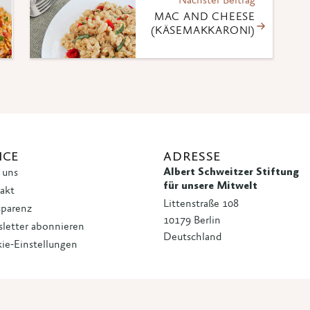
Nächster Beitrag
MAC AND CHEESE
(KÄSEMAKKARONI)
ICE
ADRESSE
Albert Schweitzer Stiftung
 uns
für unsere Mitwelt
akt
Littenstraße 108
sparenz
10179 Berlin
letter abonnieren
Deutschland
ie-Einstellungen
 · Albert Schweitzer Stiftung für unsere Mitwelt
Datenschutzerklärung
|
Imp