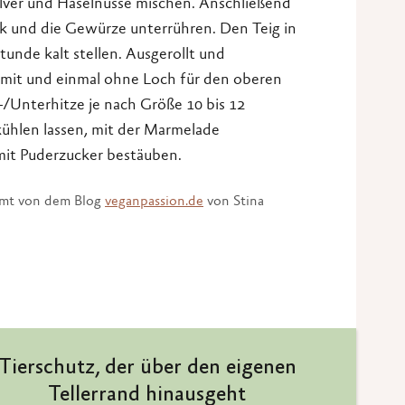
lver und Haselnüsse mischen. Anschließend
nk und die Gewürze unterrühren. Den Teig in
tunde kalt stellen. Ausgerollt und
 mit und einmal ohne Loch für den oberen
-/Unterhitze je nach Größe 10 bis 12
ühlen lassen, mit der Marmelade
it Puderzucker bestäuben.
ammt von dem Blog
veganpassion.de
von Stina
Tierschutz, der über den eigenen
Tellerrand hinausgeht