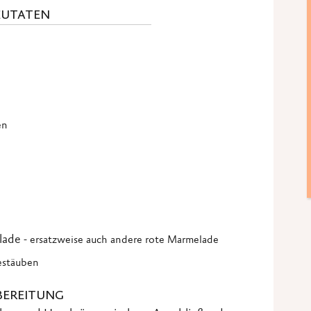
ZUTATEN
en
lade
- ersatzweise auch andere rote Marmelade
estäuben
BEREITUNG