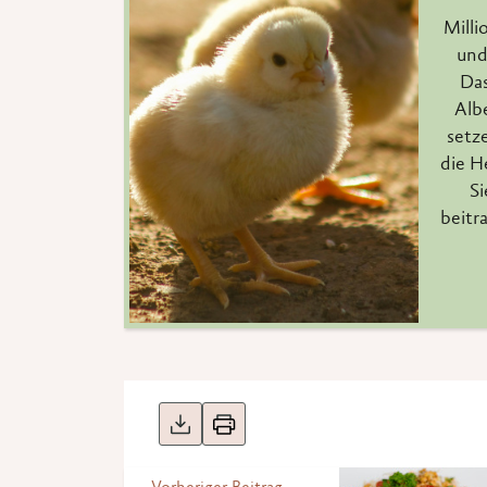
Milli
und
Das
Alb
setze
die H
Si
beitr