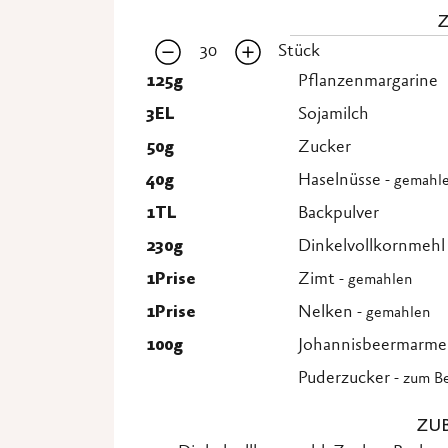
30
Stück
125
g
Pflanzenmargarine
3
EL
Sojamilch
50
g
Zucker
40
g
Haselnüsse
- gemahl
1
TL
Backpulver
230
g
Dinkelvollkornmehl
1
Prise
Zimt
- gemahlen
1
Prise
Nelken
- gemahlen
100
g
Johannisbeermarme
Puderzucker
- zum B
ZU