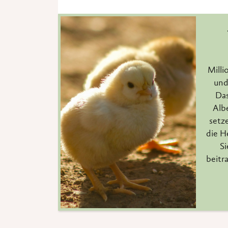
Milli
und
Das
Alb
setze
die H
Si
beitr