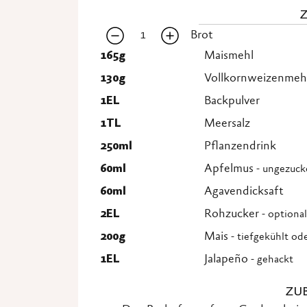
1
Brot
165
g
Maismehl
130
g
Vollkornweizenmeh
1
EL
Backpulver
1
TL
Meersalz
250
ml
Pflanzendrink
60
ml
Apfelmus
- ungezuck
60
ml
Agavendicksaft
2
EL
Rohzucker
- optional
200
g
Mais
- tiefgekühlt od
1
EL
Jalapeño
- gehackt
ZU