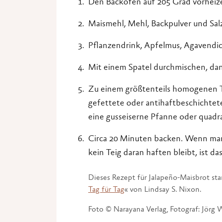
Den Backofen auf 205 Grad vorheiz
Maismehl, Mehl, Backpulver und Salz
Pflanzendrink, Apfelmus, Agavendi
Mit einem Spatel durchmischen, da
Zu einem größtenteils homogenen T
gefettete oder antihaftbeschichtet
eine gusseiserne Pfanne oder quadr
Circa 20 Minuten backen. Wenn man
kein Teig daran haften bleibt, ist das
Dieses Rezept für Jalapeño-Maisbrot st
Tag für Tag
« von Lindsay S. Nixon.
Foto © Narayana Verlag, Fotograf: Jörg 