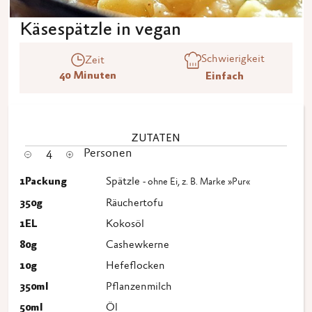
Käsespätzle in vegan
Schwierigkeit
Zeit
40 Minuten
Einfach
ZUTATEN
4
Personen
1
Packung
Spätzle
- ohne Ei, z. B. Marke »Pur«
350
g
Räuchertofu
1
EL
Kokosöl
80
g
Cashewkerne
10
g
Hefeflocken
350
ml
Pflanzenmilch
50
ml
Öl