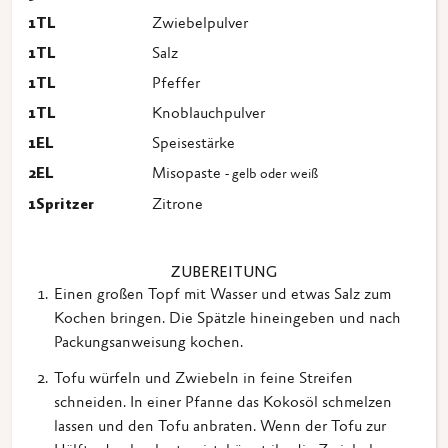
1
TL
Zwiebelpulver
1
TL
Salz
1
TL
Pfeffer
1
TL
Knoblauchpulver
1
EL
Speisestärke
2
EL
Misopaste
- gelb oder weiß
1
Spritzer
Zitrone
ZUBEREITUNG
Einen großen Topf mit Wasser und etwas Salz zum
Kochen bringen. Die Spätzle hineingeben und nach
Packungsanweisung kochen.
Tofu würfeln und Zwiebeln in feine Streifen
schneiden. In einer Pfanne das Kokosöl schmelzen
lassen und den Tofu anbraten. Wenn der Tofu zur