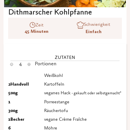
Dithmarscher Kohlpfanne
Schwierigkeit
Zeit
45 Minuten
Einfach
ZUTATEN
4
Portionen
Weißkohl
2
Handvoll
Kartoffeln
500
g
veganes Hack
- gekauft oder selbstgemacht*
1
Porreestange
300
g
Räuchertofu
1
Becher
vegane Crème Fraîche
6
Möhre