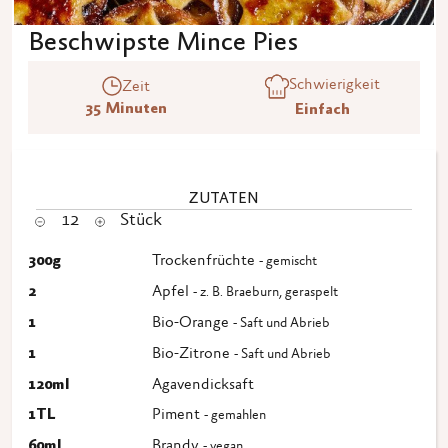
Beschwipste Mince Pies
Schwierigkeit
Zeit
35 Minuten
Einfach
ZUTATEN
12
Stück
300
g
Trockenfrüchte
- gemischt
2
Apfel
- z. B. Braeburn, geraspelt
1
Bio-Orange
- Saft und Abrieb
1
Bio-Zitrone
- Saft und Abrieb
120
ml
Agavendicksaft
1
TL
Piment
- gemahlen
60
ml
Brandy
- vegan