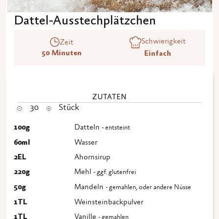
Dattel-Ausstechplätzchen
Schwierigkeit
Zeit
50 Minuten
Einfach
ZUTATEN
30
Stück
100
g
Datteln
- entsteint
60
ml
Wasser
2
EL
Ahornsirup
220
g
Mehl
- ggf. glutenfrei
50
g
Mandeln
- gemahlen, oder andere Nüsse
1
TL
Weinsteinbackpulver
1
TL
Vanille
- gemahlen