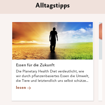
Alltagstipps
Essen für die Zukunft
E
E
Die Planetary Health Diet verdeutlicht, wie
wir durch pflanzenbasiertes Essen die Umwelt,
P
die Tiere und letztendlich uns selbst schützen
M
können.
s
lesen
m
l