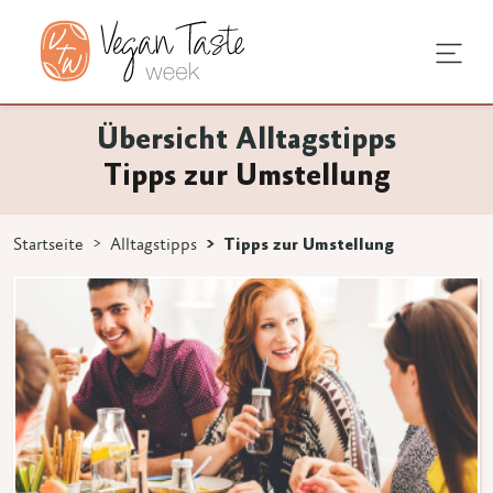
sundheit
chentipps
tagstipps
Übersicht Alltagstipps
Tipps zur Umstellung
chen
ge Ernährung
undausstattung
s vegan
ns 3 Zeichen eingeben.
Startseite
Alltagstipps
Tipps zur Umstellung
e
vprodukte
 Umstellung
egan
nen