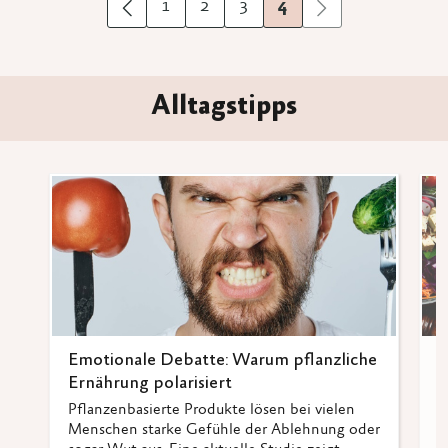
1
2
3
4
Vorherige
Nächste
Alltagstipps
Emotionale Debatte: Warum pflanzliche
I
Ernährung polarisiert
v
Pflanzenbasierte Produkte lösen bei vielen
S
Menschen starke Gefühle der Ablehnung oder
p