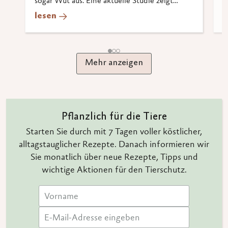
sogar Wut aus. Eine aktuelle Studie zeigt
g
mögliche Gründe und Wege aus dem Konflikt.
g
lesen
l
Mehr anzeigen
Pflanzlich für die Tiere
Starten Sie durch mit 7 Tagen voller köstlicher,
alltagstauglicher Rezepte. Danach informieren wir
Sie monatlich über neue Rezepte, Tipps und
wichtige Aktionen für den Tierschutz.