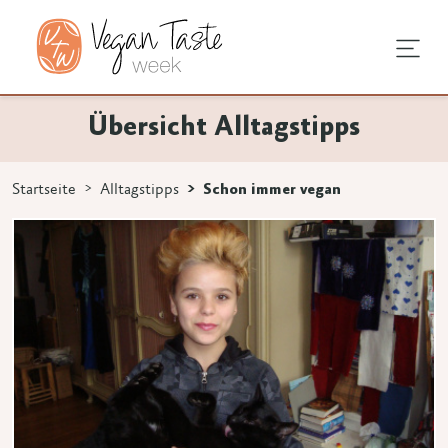
undheit
hentipps
agstipps
Übersicht Alltagstipps
en
e Ernährung
ndausstattung
vegan
Startseite
Alltagstipps
Schon immer vegan
 3 Zeichen eingeben.
rodukte
mstellung
an
en