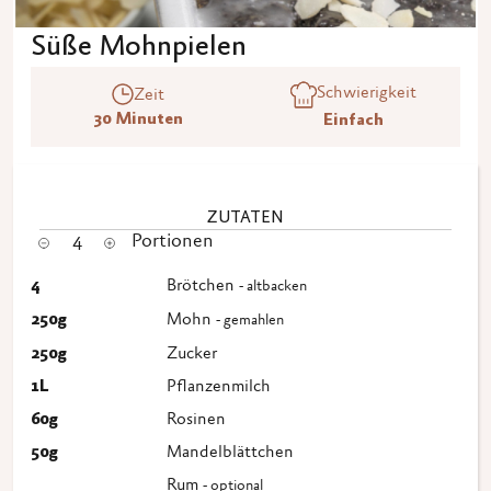
Süße Mohnpielen
Schwierigkeit
Zeit
30 Minuten
Einfach
ZUTATEN
4
Portionen
4
Brötchen
- altbacken
250
g
Mohn
- gemahlen
250
g
Zucker
1
L
Pflanzenmilch
60
g
Rosinen
50
g
Mandelblättchen
Rum
- optional