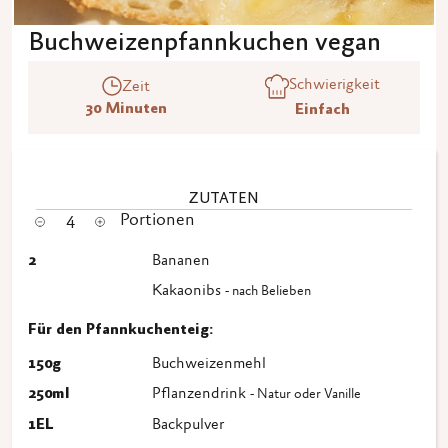
Buchweizenpfannkuchen vegan
Schwierigkeit
Zeit
30 Minuten
Einfach
ZUTATEN
4
Portionen
2
Bananen
Kakaonibs
- nach Belieben
Für den Pfannkuchenteig:
150
g
Buchweizenmehl
250
ml
Pflanzendrink
- Natur oder Vanille
1
EL
Backpulver