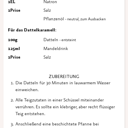
1
EL
Natron
1
Prise
Salz
Pflanzenöl
- neutral, zum Ausbacken
Für das Dattelkaramell:
100
g
Datteln
- entsteint
125
ml
Mandeldrink
1
Prise
Salz
ZUBEREITUNG
Die Datteln für 30 Minuten in lauwarmem Wasser
einweichen.
Alle Teigzutaten in einer Schüssel miteinander
verrühren. Es sollte ein klebriger, aber recht flüssiger
Teig entstehen.
Anschließend eine beschichtete Pfanne bei