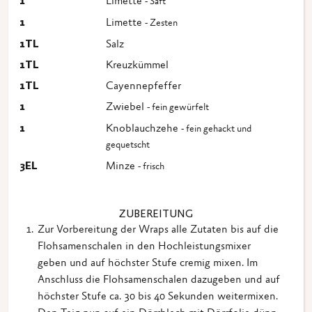
1
Limette
- Saft
1
Limette
- Zesten
1
TL
Salz
1
TL
Kreuzkümmel
1
TL
Cayennepfeffer
1
Zwiebel
- fein gewürfelt
1
Knoblauchzehe
- fein gehackt und
gequetscht
3
EL
Minze
- frisch
ZUBEREITUNG
Zur Vorbereitung der Wraps alle Zutaten bis auf die
Flohsamenschalen in den Hochleistungsmixer
geben und auf höchster Stufe cremig mixen. Im
Anschluss die Flohsamenschalen dazugeben und auf
höchster Stufe ca. 30 bis 40 Sekunden weitermixen.