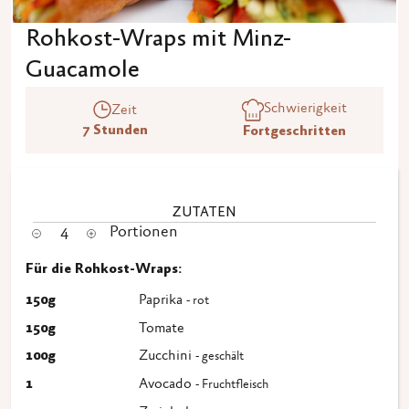
Rohkost-Wraps mit Minz-
Guacamole
Schwierigkeit
Zeit
7 Stunden
Fortgeschritten
ZUTATEN
4
Portionen
Für die Rohkost-Wraps:
150
g
Paprika
- rot
150
g
Tomate
100
g
Zucchini
- geschält
1
Avocado
- Fruchtfleisch