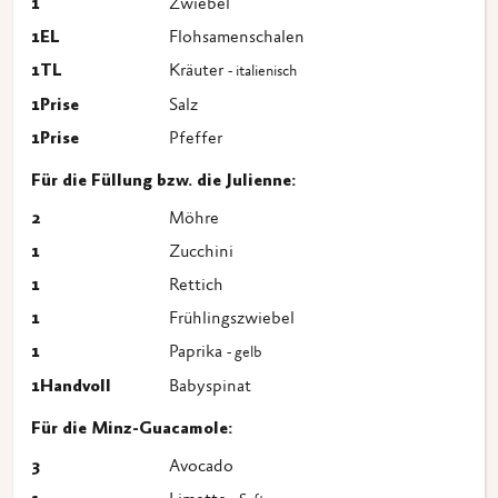
1
Zwiebel
1
EL
Flohsamenschalen
1
TL
Kräuter
- italienisch
1
Prise
Salz
1
Prise
Pfeffer
Für die Füllung bzw. die Julienne:
2
Möhre
1
Zucchini
1
Rettich
1
Frühlingszwiebel
1
Paprika
- gelb
1
Handvoll
Babyspinat
Für die Minz-Guacamole:
3
Avocado