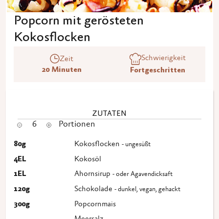
Popcorn mit gerösteten
Kokosflocken
Schwierigkeit
Zeit
20 Minuten
Fortgeschritten
ZUTATEN
6
Portionen
80
g
Kokosflocken
- ungesüßt
4
EL
Kokosöl
1
EL
Ahornsirup
- oder Agavendicksaft
120
g
Schokolade
- dunkel, vegan, gehackt
300
g
Popcornmais