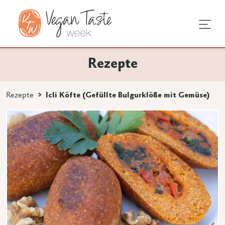
undheit
hentipps
agstipps
Rezepte
en
e Ernährung
ndausstattung
vegan
Rezepte
Icli Köfte (Gefüllte Bulgurklöße mit Gemüse)
 3 Zeichen eingeben.
rodukte
mstellung
an
en