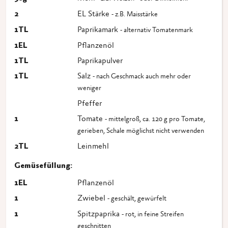
2
EL Stärke
- z.B. Maisstärke
1
TL
Paprikamark
- alternativ Tomatenmark
1
EL
Pflanzenöl
1
TL
Paprikapulver
1
TL
Salz
- nach Geschmack auch mehr oder
weniger
Pfeffer
1
Tomate
- mittelgroß, ca. 120 g pro Tomate,
gerieben, Schale möglichst nicht verwenden
2
TL
Leinmehl
Gemüsefüllung:
1
EL
Pflanzenöl
1
Zwiebel
- geschält, gewürfelt
1
Spitzpaprika
- rot, in feine Streifen
geschnitten