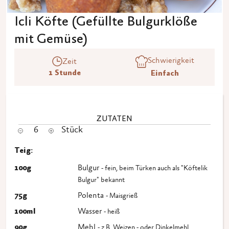
Icli Köfte (Gefüllte Bulgurklöße
mit Gemüse)
Schwierigkeit
Zeit
1 Stunde
Einfach
ZUTATEN
6
Stück
Teig:
100
g
Bulgur
- fein, beim Türken auch als "Köftelik
Bulgur" bekannt
75
g
Polenta
- Maisgrieß
100
ml
Wasser
- heiß
90
g
Mehl
- z.B. Weizen - oder Dinkelmehl