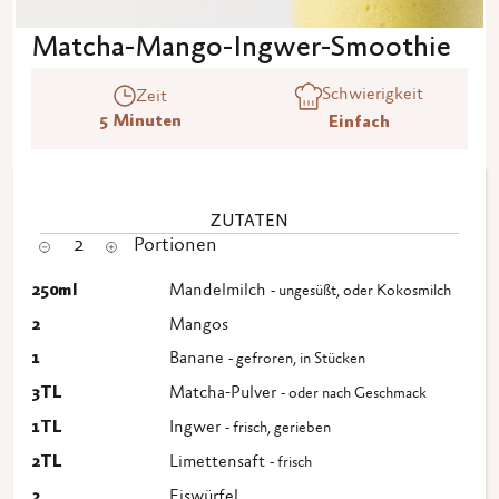
Matcha-Mango-Ingwer-Smoothie
Schwierigkeit
Zeit
5 Minuten
Einfach
ZUTATEN
2
Portionen
250
ml
Mandelmilch
- ungesüßt, oder Kokosmilch
2
Mangos
1
Banane
- gefroren, in Stücken
3
TL
Matcha-Pulver
- oder nach Geschmack
1
TL
Ingwer
- frisch, gerieben
2
TL
Limettensaft
- frisch
2
Eiswürfel