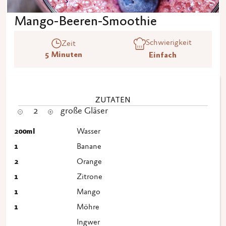
Mango-Beeren-Smoothie
Schwierigkeit
Zeit
5 Minuten
Einfach
ZUTATEN
2
große Gläser
200
ml
Wasser
1
Banane
2
Orange
1
Zitrone
1
Mango
1
Möhre
Ingwer