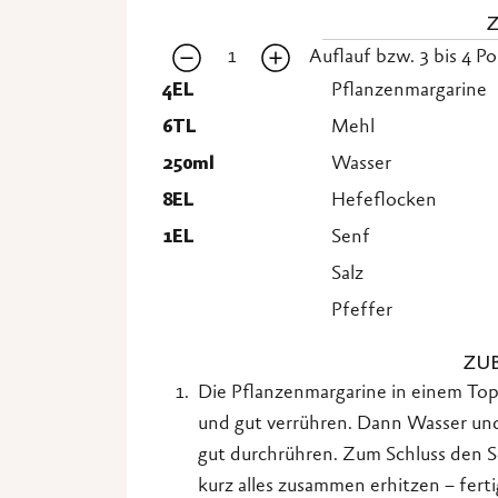
1
Auflauf bzw. 3 bis 4 P
4
EL
Pflanzenmargarine
6
TL
Mehl
250
ml
Wasser
8
EL
Hefeflocken
1
EL
Senf
Salz
Pfeffer
ZU
Die Pflanzenmargarine in einem To
und gut verrühren. Dann Wasser un
gut durchrühren. Zum Schluss den S
kurz alles zusammen erhitzen – ferti