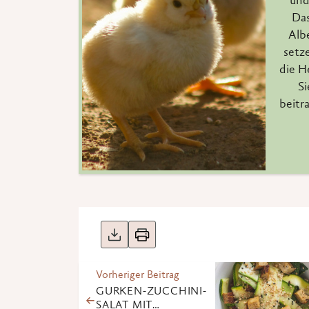
und
Das
Alb
setze
die H
Si
beitr
Vorheriger Beitrag
GURKEN-ZUCCHINI-
SALAT MIT