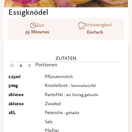
Essigknödel
Schwierigkeit
Zeit
35 Minuten
Einfach
ZUTATEN
4
Portionen
125
ml
Pflanzenmilch
500
g
Knödelbrot
- Semmelwürfel
2
kleine
Kartoffel
- am Vortag gekocht
2
kleine
Zwiebel
2
EL
Petersilie
- gehackt
Salz
Pfeffer