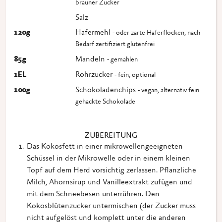
brauner Zucker
Salz
120
g
Hafermehl
- oder zarte Haferflocken, nach
Bedarf zertifiziert glutenfrei
85
g
Mandeln
- gemahlen
1
EL
Rohrzucker
- fein, optional
100
g
Schokoladenchips
- vegan, alternativ fein
gehackte Schokolade
ZUBEREITUNG
Das Kokosfett in einer mikrowellengeeigneten
Schüssel in der Mikrowelle oder in einem kleinen
Topf auf dem Herd vorsichtig zerlassen. Pflanzliche
Milch, Ahornsirup und Vanilleextrakt zufügen und
mit dem Schneebesen unterrühren. Den
Kokosblütenzucker untermischen (der Zucker muss
nicht aufgelöst und komplett unter die anderen