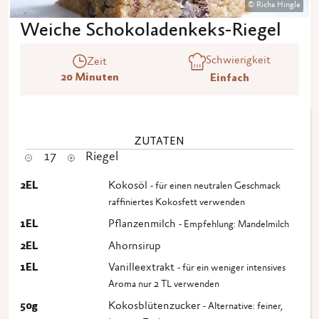
© Richa Hingle
Weiche Schokoladenkeks-Riegel
Schwierigkeit
Zeit
20 Minuten
Einfach
ZUTATEN
17
Riegel
2
EL
Kokosöl
- für einen neutralen Geschmack
raffiniertes Kokosfett verwenden
1
EL
Pflanzenmilch
- Empfehlung: Mandelmilch
2
EL
Ahornsirup
1
EL
Vanilleextrakt
- für ein weniger intensives
Aroma nur 2 TL verwenden
50
g
Kokosblütenzucker
- Alternative: feiner,