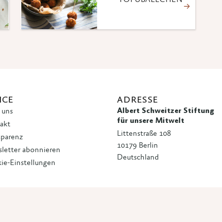
TOFUBÄLLCHEN
ICE
ADRESSE
Albert Schweitzer Stiftung
 uns
für unsere Mitwelt
akt
Littenstraße 108
sparenz
10179 Berlin
letter abonnieren
Deutschland
ie-Einstellungen
 · Albert Schweitzer Stiftung für unsere Mitwelt
Datenschutzerklärung
|
Imp