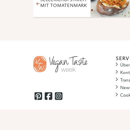
SELLERIEAUFSTRICH
MIT TOMATENMARK
SERV
Über
Kont
Tran
News
Cook
© 2025