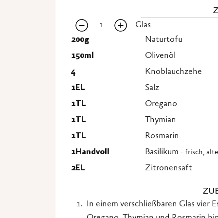
1
Glas
200
g
Naturtofu
150
ml
Olivenöl
4
Knoblauchzehe
1
EL
Salz
1
TL
Oregano
1
TL
Thymian
1
TL
Rosmarin
1
Handvoll
Basilikum
- frisch, al
2
EL
Zitronensaft
ZU
In einem verschließbaren Glas vier E