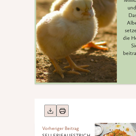
Milli
und
Das
Alb
setze
die H
Si
beitr
Vorheriger Beitrag