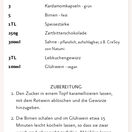
3
Kardamomkapseln
- grün
5
Birnen
- fest
1
TL
Speisestärke
250
g
Zartbitterschokolade
300
ml
Sahne
- pflanzlich, aufschlagbar, z.B. CreSoy
von Natumi
3
TL
Lebkuchengewürz
100
ml
Glühwein
- vegan
ZUBEREITUNG
Den Zucker in einem Topf karamellisieren lassen,
mit dem Rotwein ablöschen und die Gewürze
hinzugeben.
Die Birnen schälen und im Glühwein etwa 15
Minuten leicht köcheln lassen, so dass sie zwar