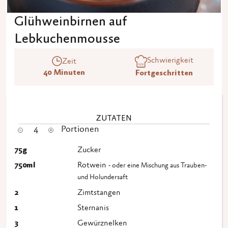
Glühweinbirnen auf
Lebkuchenmousse
Schwierigkeit
Zeit
40 Minuten
Fortgeschritten
ZUTATEN
4
Portionen
75
g
Zucker
750
ml
Rotwein
- oder eine Mischung aus Trauben-
und Holundersaft
2
Zimtstangen
1
Sternanis
3
Gewürznelken