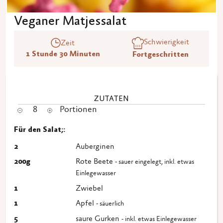
Veganer Matjessalat
Schwierigkeit
Zeit
1 Stunde 30 Minuten
Fortgeschritten
ZUTATEN
8
Portionen
Für den Salat;:
2
Auberginen
200
g
Rote Beete
- sauer eingelegt, inkl. etwas
Einlegewasser
1
Zwiebel
1
Apfel
- säuerlich
5
saure Gurken
- inkl. etwas Einlegewasser