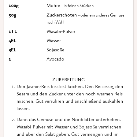
100
g
Möhre
- in feinen Stücken
50
g
Zuckerschoten
- oder ein anderes Gemüse
nach Wahl
1
TL
Wasabi-Pulver
4
EL
Wasser
3
EL
Sojasoße
1
Avocado
ZUBEREITUNG
Den Jasmin-Reis bissfest kochen. Den Reisessig, den
Sesam und den Zucker unter den noch warmen Reis
mischen. Gut verrühren und anschließend auskühlen
lassen.
Dann das Gemüse und die Noriblätter unterheben.
Wasabi-Pulver mit Wasser und Sojasoße vermischen
und über den Salat geben. Gut vermengen und im