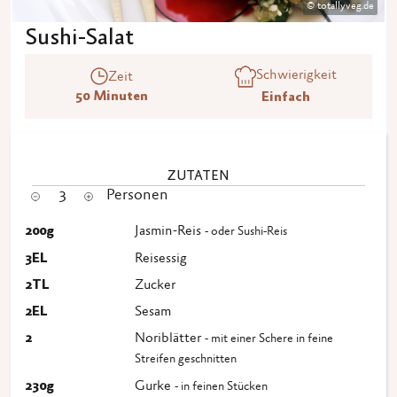
© totallyveg.de
Sushi-Salat
Schwierigkeit
Zeit
50 Minuten
Einfach
ZUTATEN
3
Personen
200
g
Jasmin-Reis
- oder Sushi-Reis
3
EL
Reisessig
2
TL
Zucker
2
EL
Sesam
2
Noriblätter
- mit einer Schere in feine
Streifen geschnitten
230
g
Gurke
- in feinen Stücken