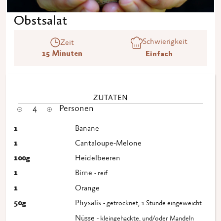
Obstsalat
Schwierigkeit
Zeit
15 Minuten
Einfach
ZUTATEN
4
Personen
1
Banane
1
Cantaloupe-Melone
100
g
Heidelbeeren
1
Birne
- reif
1
Orange
50
g
Physalis
- getrocknet, 1 Stunde eingeweicht
Nüsse
- kleingehackte, und/oder Mandeln