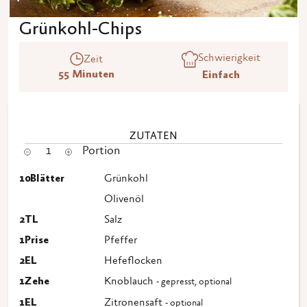
Grünkohl-Chips
Schwierigkeit
Zeit
55 Minuten
Einfach
ZUTATEN
1
Portion
10
Blätter
Grünkohl
Olivenöl
2
TL
Salz
1
Prise
Pfeffer
2
EL
Hefeflocken
1
Zehe
Knoblauch
- gepresst, optional
1
EL
Zitronensaft
- optional