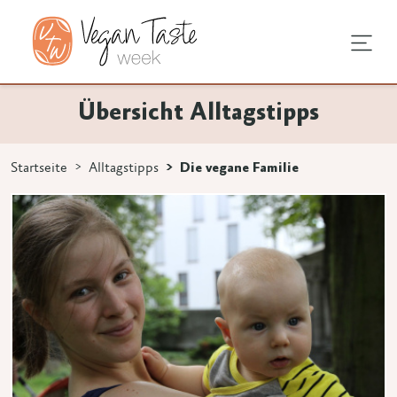
undheit
hentipps
agstipps
Übersicht Alltagstipps
en
e Ernährung
ndausstattung
vegan
Startseite
Alltagstipps
Die vegane Familie
 3 Zeichen eingeben.
rodukte
mstellung
an
en