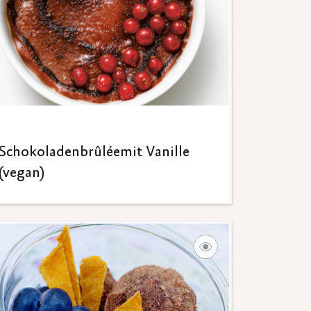
Schokoladenbrûléemit Vanille
(vegan)