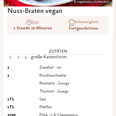
© magdanatka_shutterstock
Nuss-Braten vegan
Schwierigkeit
Zeit
1 Stunde 20 Minuten
Fortgeschritten
ZUTATEN
1
große Kastenform
1
Zwiebel
- rot
1
Knoblauchzehe
Rosmarin
- Zweige
Thymian
- Zweige
1
TL
Salz
1
TL
Pfeffer
250
g
Pilze
- z. B. Champignons