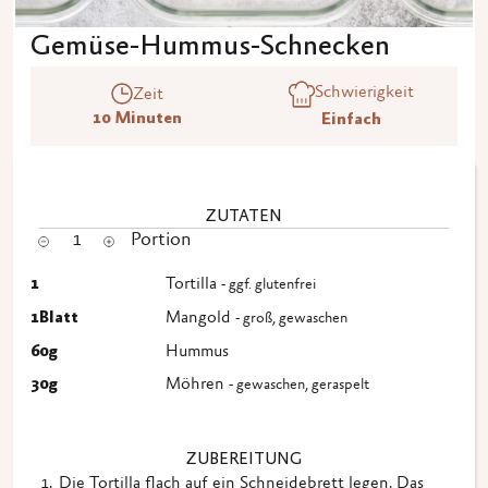
Gemüse-Hummus-Schnecken
Schwierigkeit
Zeit
10 Minuten
Einfach
ZUTATEN
1
Portion
1
Tortilla
- ggf. glutenfrei
1
Blatt
Mangold
- groß, gewaschen
60
g
Hummus
30
g
Möhren
- gewaschen, geraspelt
ZUBEREITUNG
Die Tortilla flach auf ein Schneidebrett legen. Das