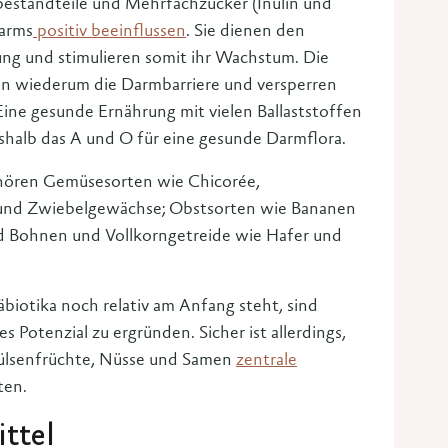
bestandteile und Mehrfachzucker (Inulin und
Darms
positiv beeinflussen
. Sie dienen den
ng und stimulieren somit ihr Wachstum. Die
en wiederum die Darmbarriere und versperren
Eine gesunde Ernährung mit vielen Ballaststoffen
shalb das A und O für eine gesunde Darmflora.
ören Gemüsesorten wie Chicorée,
 und Zwiebelgewächse; Obstsorten wie Bananen
nd Bohnen und Vollkorngetreide wie Hafer und
biotika noch relativ am Anfang steht, sind
 Potenzial zu ergründen. Sicher ist allerdings,
Hülsenfrüchte, Nüsse und Samen
zentrale
ten.
ttel