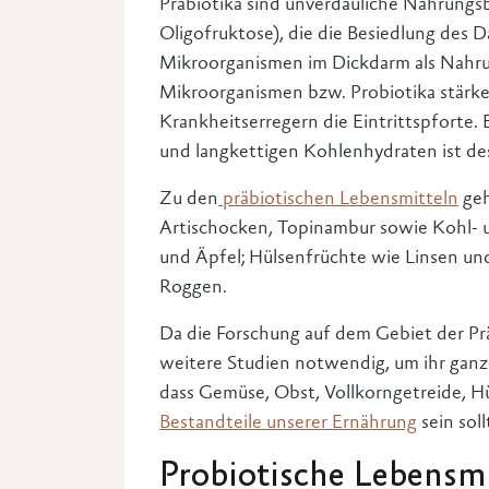
Präbiotika sind unverdauliche Nahrungs
Oligofruktose), die die Besiedlung des 
Mikroorganismen im Dickdarm als Nahru
Mikroorganismen bzw. Probiotika stärk
Krankheitserregern die Eintrittspforte. 
und langkettigen Kohlenhydraten ist de
Zu den
präbiotischen Lebensmitteln
geh
Artischocken, Topinambur sowie Kohl-
und Äpfel; Hülsenfrüchte wie Linsen u
Roggen.
Da die Forschung auf dem Gebiet der Prä
weitere Studien notwendig, um ihr ganzes
dass Gemüse, Obst, Vollkorngetreide, 
Bestandteile unserer Ernährung
sein soll
Probiotische Lebensmi