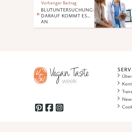
Vorheriger Beitrag
BLUTUNTERSUCHUNG:
DARAUF KOMMT ES
AN
SERV
Über
Kont
Tran
News
Cook
© 2025