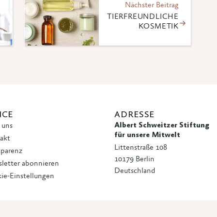
Nächster Beitrag
TIERFREUNDLICHE
KOSMETIK
ICE
ADRESSE
Albert Schweitzer Stiftung
 uns
für unsere Mitwelt
akt
Littenstraße 108
sparenz
10179 Berlin
letter abonnieren
Deutschland
ie-Einstellungen
 · Albert Schweitzer Stiftung für unsere Mitwelt
Datenschutzerklärung
|
Imp