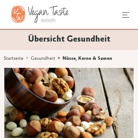
undheit
hentipps
agstipps
Übersicht Gesundheit
en
e Ernährung
ndausstattung
vegan
Startseite
Gesundheit
Nüsse, Kerne & Samen
 3 Zeichen eingeben.
rodukte
mstellung
an
en