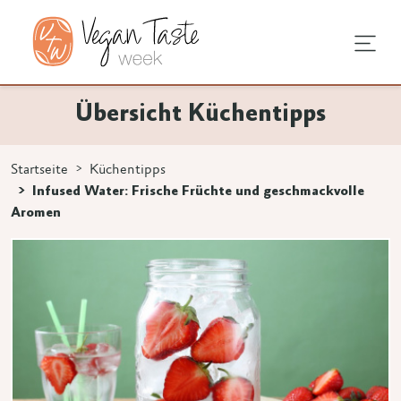
undheit
hentipps
agstipps
Übersicht Küchentipps
en
e Ernährung
ndausstattung
vegan
Startseite
Küchentipps
 3 Zeichen eingeben.
Infused Water: Frische Früchte und geschmackvolle
rodukte
mstellung
Aromen
an
en