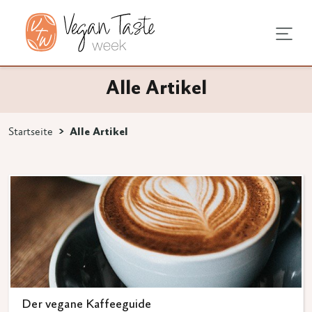
it
pps
pps
Alle Artikel
ährung
stattung
n
Startseite
Alle Artikel
ichen eingeben.
kte
llung
Der vegane Kaffeeguide