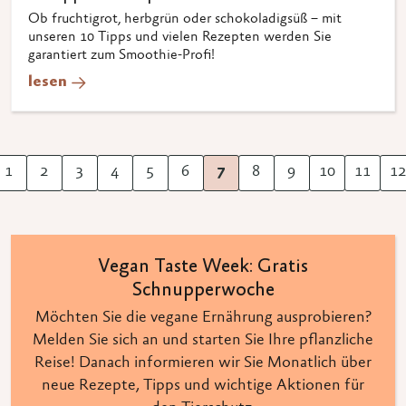
Ob fruchtigrot, herbgrün oder schokoladigsüß – mit
unseren 10 Tipps und vielen Rezepten werden Sie
garantiert zum Smoothie-Profi!
lesen
1
2
3
4
5
6
7
8
9
10
11
12
herige
Vegan Taste Week: Gratis
Schnupperwoche
Möchten Sie die vegane Ernährung ausprobieren?
Melden Sie sich an und starten Sie Ihre pflanzliche
Reise! Danach informieren wir Sie Monatlich über
neue Rezepte, Tipps und wichtige Aktionen für