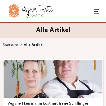
it
pps
pps
Alle Artikel
ährung
stattung
n
Startseite
Alle Artikel
ichen eingeben.
kte
llung
Vegane Hausmannskost mit Irene Schillinger