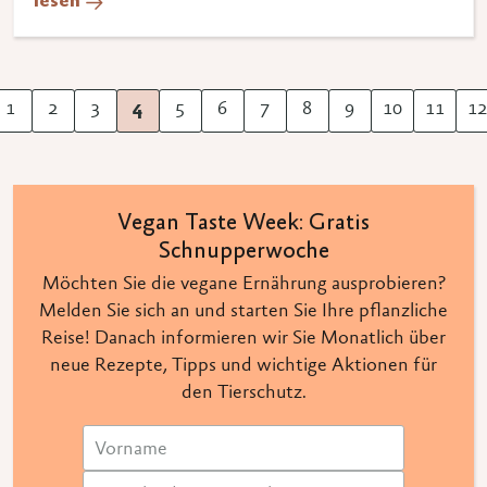
lesen
1
2
3
4
5
6
7
8
9
10
11
12
herige
Vegan Taste Week: Gratis
Schnupperwoche
Möchten Sie die vegane Ernährung ausprobieren?
Melden Sie sich an und starten Sie Ihre pflanzliche
Reise! Danach informieren wir Sie Monatlich über
neue Rezepte, Tipps und wichtige Aktionen für
den Tierschutz.